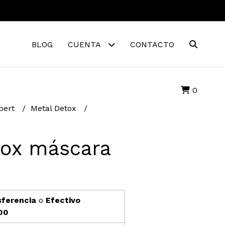
BLOG
CUENTA
CONTACTO
0
xpert
Metal Detox
tox máscara
sferencia
o
Efectivo
00