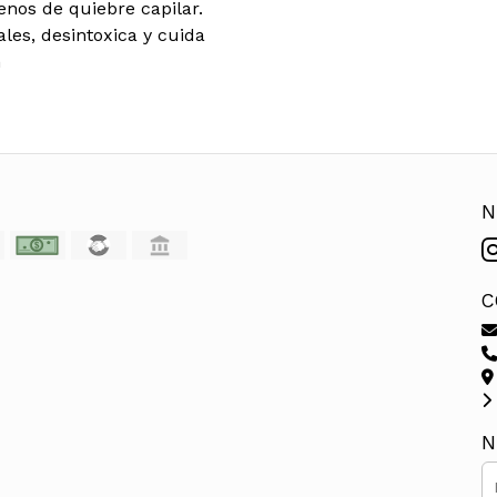
nos de quiebre capilar.
ales, desintoxica y cuida
n
N
C
N