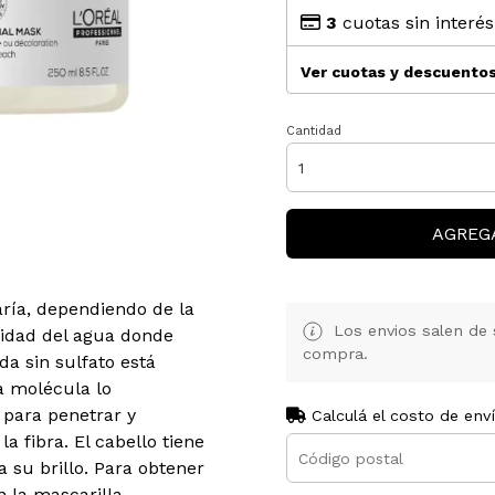
3
cuotas sin interé
Ver cuotas y descuento
Cantidad
AGREG
varía, dependiendo de la
Los envios salen de 
alidad del agua donde
compra.
da sin sulfato está
a molécula lo
para penetrar y
Calculá el costo de env
a fibra. El cabello tiene
 su brillo. Para obtener
 la mascarilla