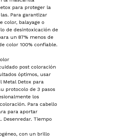
Detox para proteger la
ulas. Para garantizar
e color, balayage o
olo de desintoxicación de
 para un 87% menos de
de color 100% confiable.
olor
 cuidado post coloración
ultados óptimos, usar
 Metal Detox para
 su protocolo de 3 pasos
fesionalmente los
ecoloración. Para cabello
ara para aportar
l. Desenredar. Tiempo
ogéneo, con un brillo