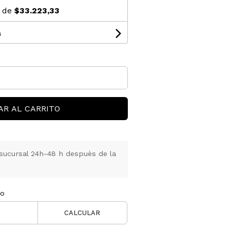
s de
$33.223,33
s
AR AL CARRITO
sucursal 24h-48 h despuès de la
ío
CALCULAR