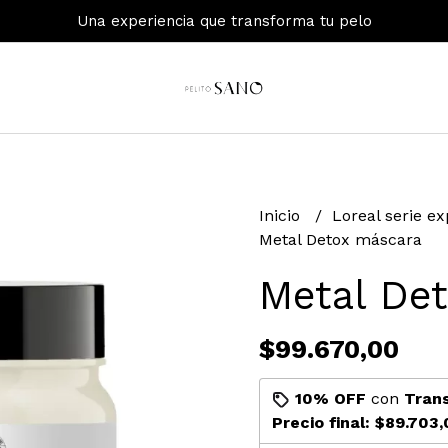
Una experiencia que transforma tu pelo
Inicio
Loreal serie e
Metal Detox máscara
Metal De
$99.670,00
10% OFF
con
Tran
Precio final:
$89.703,