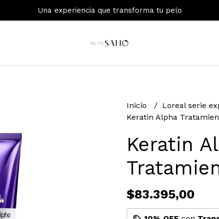
Una experiencia que transforma tu pelo
Inicio
Loreal serie e
Keratin Alpha Tratamien
Keratin A
Tratamie
$83.395,00
10% OFF
con
Tran