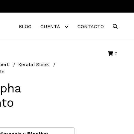
BLOG
CUENTA
CONTACTO
0
xpert
Keratin Sleek
to
lpha
nto
sferencia
o
Efectivo