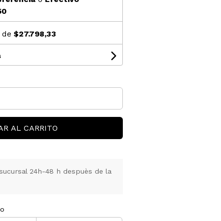
50
s de
$27.798,33
s
AR AL CARRITO
sucursal 24h-48 h despuès de la
ío