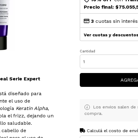
Precio final:
$75.055,
3
cuotas sin interé
Ver cuotas y descuento
Cantidad
eal Serie Expert
AGREG
stá diseñado para
nte el uso de
Los envios salen de 
nología
Keratin Alpha
,
compra.
ola el frizz, dejando un
llo saludable.
 cabello de
Calculá el costo de env
eal para el uso de